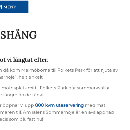
MENY
DSHÄNG
 vi längtat efter.
 då kom Malmöborna till Folkets Park för att njuta av
rnöje”, helt enkelt.
 mötesplats mitt i Folkets Park där sommarkvällar
te längre än de tänkt.
or öppnar vi upp
800 kvm uteservering
med mat,
sommaren till. Amiralens Sommarnöje är en avslappnad
ecis som då, fast nu!