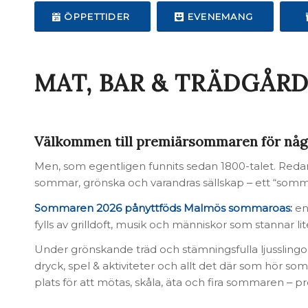
ÖPPETTIDER
EVENEMANG
MAT, BAR & TRÄDGÅR
Välkommen till premiärsommaren för något
Men, som egentligen funnits sedan 1800-talet. Redan
sommar, grönska och varandras sällskap ‒ ett “somma
Sommaren 2026 pånyttföds Malmös sommaroas:
en
fylls av grilldoft, musik och människor som stannar li
Under grönskande träd och stämningsfulla ljussling
dryck, spel & aktiviteter och allt det där som hör 
plats för att mötas, skåla, äta och fira sommaren ‒ pr