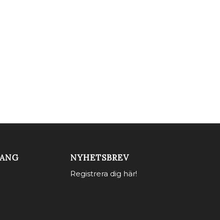
MANG
NYHETSBREV
Registrera dig här!