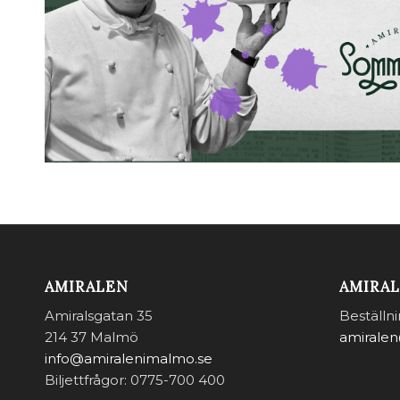
AMIRALEN
AMIRA
Amiralsgatan 35
Beställn
214 37 Malmö
amirale
info@amiralenimalmo.se
Biljettfrågor: 0775-700 400