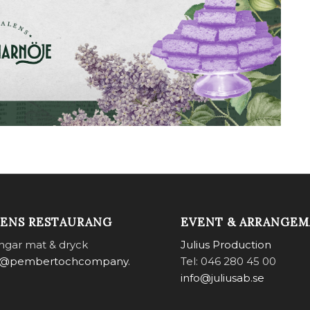
LENS RESTAURANG
EVENT & ARRANGE
ingar mat & dryck
Julius Production
n@pembertochcompany.se
Tel: 046 280 45 00
info@juliusab.se