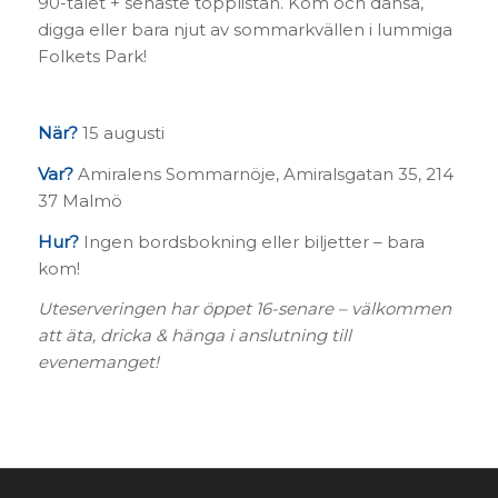
90-talet + senaste topplistan. Kom och dansa,
digga eller bara njut av sommarkvällen i lummiga
Folkets Park!
När?
15 augusti
Var?
Amiralens Sommarnöje, Amiralsgatan 35, 214
37 Malmö
Hur?
Ingen bordsbokning eller biljetter – bara
kom!
Uteserveringen har öppet 16-senare – välkommen
att äta, dricka & hänga i anslutning till
evenemanget!