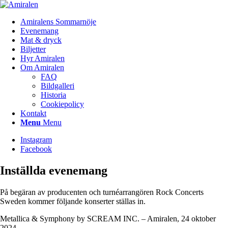
Amiralens Sommarnöje
Evenemang
Mat & dryck
Biljetter
Hyr Amiralen
Om Amiralen
FAQ
Bildgalleri
Historia
Cookiepolicy
Kontakt
Menu
Menu
Instagram
Facebook
Inställda evenemang
På begäran av producenten och turnéarrangören Rock Concerts
Sweden kommer följande konserter ställas in.
Metallica & Symphony by SCREAM INC. – Amiralen, 24 oktober
2024